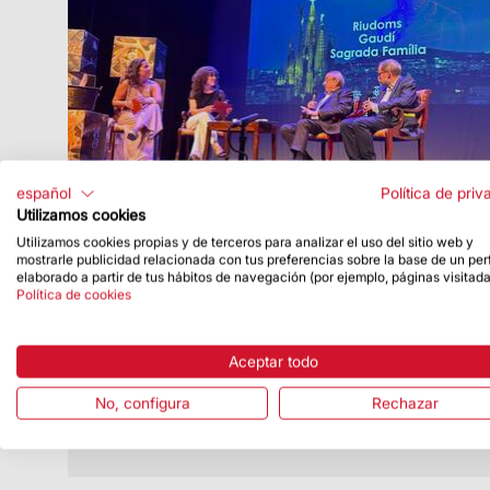
español
Política de priv
Utilizamos cookies
Utilizamos cookies propias y de terceros para analizar el uso del sitio web y
Fecha de publicación
29/06/26
mostrarle publicidad relacionada con tus preferencias sobre la base de un perf
elaborado a partir de tus hábitos de navegación (por ejemplo, páginas visitada
Esteve Camps y Jordi Faulí participan
Política de cookies
en la mesa redonda ‘Riudoms-Gaudí
Sagrada Família’
Aceptar todo
El presidente delegado de la Junta
Constructora de la Sagrada Familia,
No, configura
Rechazar
Esteve Camps, y el arquitecto director,
Jordi Faulí, han protagonizado este...