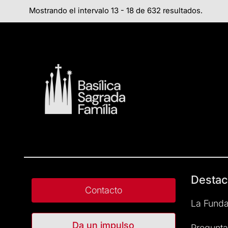
Mostrando el intervalo 13 - 18 de 632 resultados.
Destac
Contacto
La Funda
Da un impulso
Pregunta