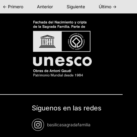
← Primero
Anterior
Siguiente
Último →
Síguenos en las redes
basilicasagradafamilia