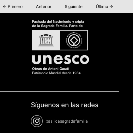
← Primero
Anterior
Siguiente
Último →
Síguenos en las redes
basilicasagradafamilia