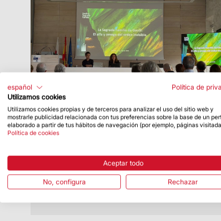
español
Política de priv
Utilizamos cookies
Utilizamos cookies propias y de terceros para analizar el uso del sitio web y
Fecha de publicación
10/07/26
mostrarle publicidad relacionada con tus preferencias sobre la base de un perf
elaborado a partir de tus hábitos de navegación (por ejemplo, páginas visitada
La Sagrada Familia participa en unas
Política de cookies
ponencias de un curso de formación
sobre Antoni Gaudí en Comillas
Aceptar todo
La participación de la Sagrada Familia
tuvo lugar el 9 de julio
No, configura
Rechazar