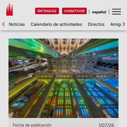
ENTRADAS
DONATIVOS
Noticias
Calendario de actividades
Directos
Amigos d
Fecha de publicación
1/07/26