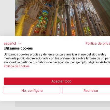
español
Política de priv
Utilizamos cookies
Utilizamos cookies propias y de terceros para analizar el uso del sitio web y
Fecha de publicación
14/09/20
mostrarle publicidad relacionada con tus preferencias sobre la base de un perf
elaborado a partir de tus hábitos de navegación (por ejemplo, páginas visitada
La Sagrada Familia anuncia las
Política de cookies
personas ganadoras de las entradas
para las Puertas Abiertas
Aceptar todo
Los 3.000 ganadores y ganadoras
podrán visitar el templo entre los días 18,
No, configura
Rechazar
19 y 20 de septiembre