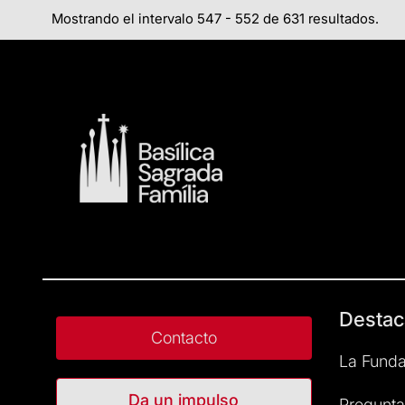
Mostrando el intervalo 547 - 552 de 631 resultados.
Destac
Contacto
La Funda
Da un impulso
Pregunta