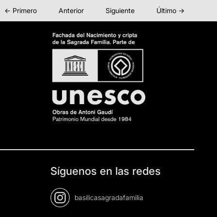
← Primero
Anterior
Siguiente
Último →
Síguenos en las redes
basilicasagradafamilia