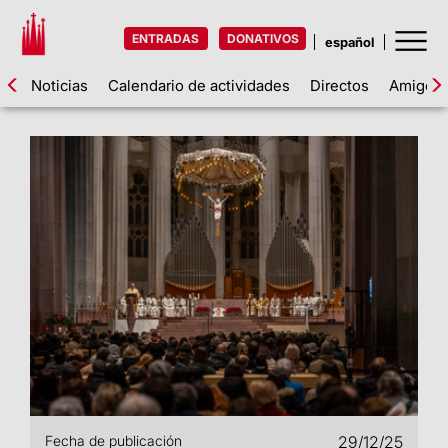
ENTRADAS
DONATIVOS
Noticias
Calendario de actividades
Directos
Amigos d
Fecha de publicación
29/12/25