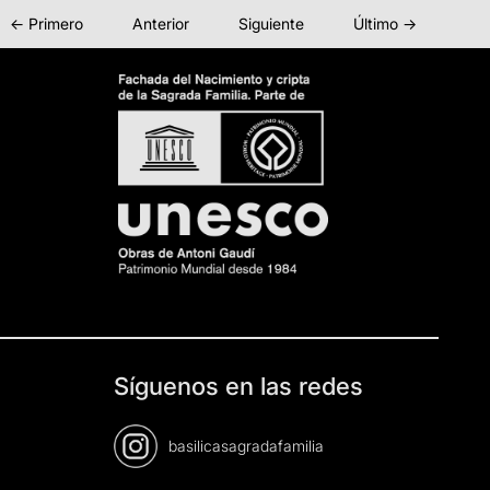
← Primero
Anterior
Siguiente
Último →
Síguenos en las redes
basilicasagradafamilia