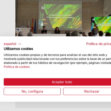
español
Política de priv
Utilizamos cookies
Utilizamos cookies propias y de terceros para analizar el uso del sitio web y
Fecha de publicación
10/07/26
mostrarle publicidad relacionada con tus preferencias sobre la base de un perf
elaborado a partir de tus hábitos de navegación (por ejemplo, páginas visitada
La Sagrada Familia participa en unas
Política de cookies
ponencias de un curso de formación
sobre Antoni Gaudí en Comillas
Aceptar todo
La participación de la Sagrada Familia
tuvo lugar el 9 de julio
No, configura
Rechazar