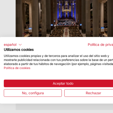
español
Política de priv
Utilizamos cookies
Utilizamos cookies propias y de terceros para analizar el uso del sitio web y
Fecha de publicación
4/12/23
mostrarle publicidad relacionada con tus preferencias sobre la base de un perf
elaborado a partir de tus hábitos de navegación (por ejemplo, páginas visitada
Se anuncian las personas ganadoras del
Política de cookies
sorteo para el Concierto de Navidad
Este concierto también se podrá seguir
Aceptar todo
en streaming
No, configura
Rechazar