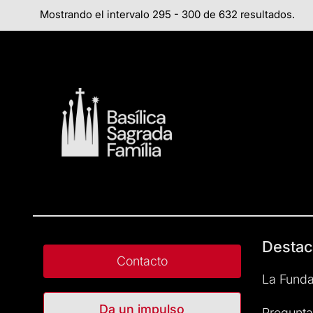
Mostrando el intervalo 295 - 300 de 632 resultados.
Destac
Contacto
La Funda
Da un impulso
Pregunta