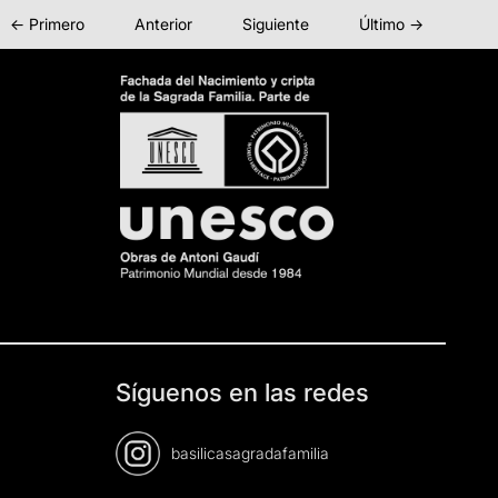
← Primero
Anterior
Siguiente
Último →
Síguenos en las redes
basilicasagradafamilia