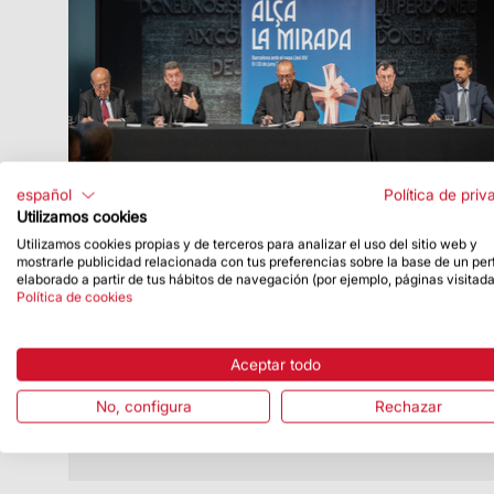
español
Política de priv
Utilizamos cookies
Utilizamos cookies propias y de terceros para analizar el uso del sitio web y
Fecha de publicación
7/05/26
mostrarle publicidad relacionada con tus preferencias sobre la base de un perf
elaborado a partir de tus hábitos de navegación (por ejemplo, páginas visitada
El Papa oficiará una misa solemne en la
Política de cookies
Sagrada Familia y bendecirá la torre de
Jesucristo
Aceptar todo
El Vaticano ha hecho oficial la agenda del
viaje apostólico a Cataluña
No, configura
Rechazar