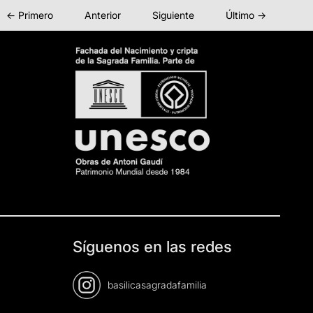
← Primero
Anterior
Siguiente
Último →
Síguenos en las redes
basilicasagradafamilia