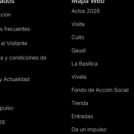
ados
Mapa Web
Actos 2026
ción
Visita
s frecuentes
Culto
al Visitante
Gaudí
a y condiciones de
La Basílica
Vívela
 y Actualidad
Fondo de Acción Social
Tienda
pulso
Entradas
26
Da un impulso