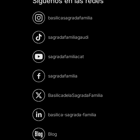
Síguenos en las redes
basilicasagradafamilia
sagradafamiliagaudi
sagradafamiliacat
sagradafamilia
BasilicadelaSagradaFamilia
basilica-sagrada-familia
Blog