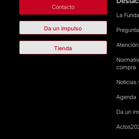
Destac
Contacto
La Funda
Da un impulso
Pregunta
Atención 
Tienda
Normativ
compra
Noticias
Agenda
Da un im
Actos20