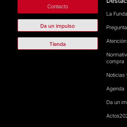
Destac
Contacto
La Funda
Da un impulso
Pregunta
Atención 
Tienda
Normativ
compra
Noticias
Agenda
Da un im
Actos20