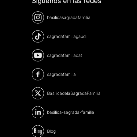
Síguenos en las redes
basilicasagradafamilia
sagradafamiliagaudi
sagradafamiliacat
sagradafamilia
BasilicadelaSagradaFamilia
basilica-sagrada-familia
Blog