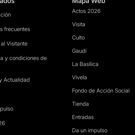
ados
Mapa Web
Actos 2026
ción
Visita
s frecuentes
Culto
al Visitante
Gaudí
a y condiciones de
La Basílica
Vívela
 y Actualidad
Fondo de Acción Social
Tienda
pulso
Entradas
26
Da un impulso