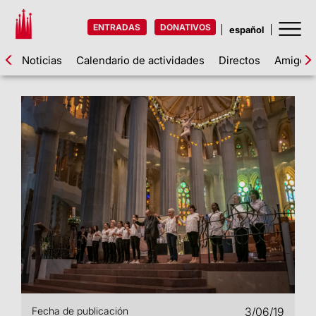
ENTRADAS
DONATIVOS
Noticias
Calendario de actividades
Directos
Amigos d
Fecha de publicación
3/06/19