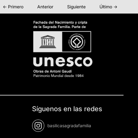
← Primero
Anterior
Siguiente
Último →
Síguenos en las redes
basilicasagradafamilia