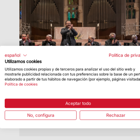
español
Política de priv
Utilizamos cookies
Utilizamos cookies propias y de terceros para analizar el uso del sitio web y
Fecha de publicación
14/12/21
mostrarle publicidad relacionada con tus preferencias sobre la base de un perf
elaborado a partir de tus hábitos de navegación (por ejemplo, páginas visitada
Entrega de premios del concurso
Política de cookies
escolar «Todos somos torres de una
misma humanidad»
Aceptar todo
El acto se celebró el día 14 de diciembre
a las 18:30 en la Basílica
No, configura
Rechazar