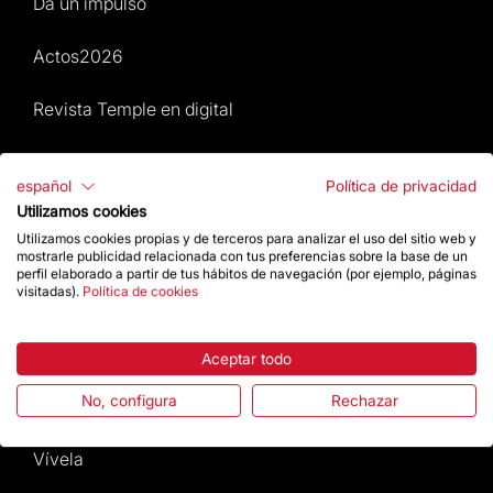
Da un impulso
Actos2026
Revista Temple en digital
Mapa Web
español
Política de privacidad
Utilizamos cookies
Actos 2026
Utilizamos cookies propias y de terceros para analizar el uso del sitio web y
mostrarle publicidad relacionada con tus preferencias sobre la base de un
Visita
perfil elaborado a partir de tus hábitos de navegación (por ejemplo, páginas
visitadas).
Política de cookies
Culto
Aceptar todo
Gaudí
No, configura
Rechazar
La Basílica
Vívela