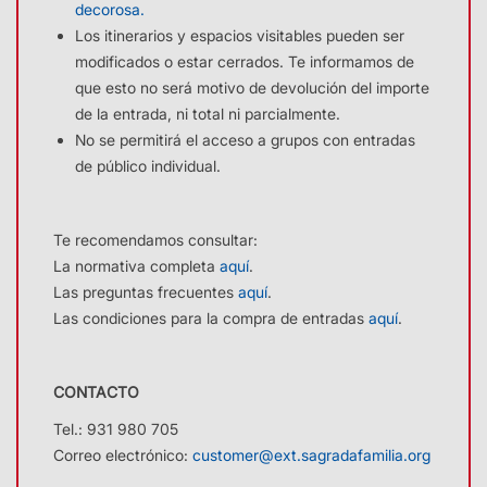
decorosa.
descomptes@ext.sagradafamilia.org
. Válido únicamente
Los itinerarios y espacios visitables pueden ser
los miércoles de 9:00 a 12:00. Imprescindible acreditar la
modificados o estar cerrados. Te informamos de
condición correspondiente con el documento DARDE
que esto no será motivo de devolución del importe
vigente.
de la entrada, ni total ni parcialmente.
No se permitirá el acceso a grupos con entradas
de público individual.
ICOM
4 €
Press Card
4 €
Es necesario solicitar el descuento con un mínimo de 48
Te recomendamos consultar:
horas de antelación escribiendo a
La normativa completa
aquí
.
descomptes@ext.sagradafamilia.org
. Es imprescindible
Las preguntas frecuentes
aquí
.
acreditar la condición correspondiente.
Las condiciones para la compra de entradas
aquí
.
Portadores del vale de la Ruta del
- 1 €
CONTACTO
Modernismo de
Barcelona
Es necesario solicitar el descuento con un mínimo de 48
Tel.: 931 980 705
horas de antelación escribiendo a
Correo electrónico:
customer@ext.sagradafamilia.org
descomptes@ext.sagradafamilia.org
. Es imprescindible