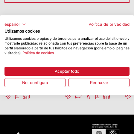
acreditar la condición correspondiente.
Productos relacionados
español
Política de privacidad
Religiosos/Religiosas
Gratis
Utilizamos cookies
Se podrá obtener la entrada en el acceso D. Es
Utilizamos cookies propias y de terceros para analizar el uso del sitio web y
imprescindible acreditar la condición correspondiente.
mostrarle publicidad relacionada con tus preferencias sobre la base de un
perfil elaborado a partir de tus hábitos de navegación (por ejemplo, páginas
visitadas).
Política de cookies
TE ESPERAMOS
-50 %
Promoción para residentes de la ciudad de Barcelona. Es
Aceptar todo
Sagrada Familia
Sagrada Familia con
Sagr
necesario solicitar el descuento con un mínimo de 48
visita guiada y torre
torr
horas
de antelación escribiendo a
No, configura
Rechazar
26 €
40 €
36 
resident@ext.sagradafamilia.org
. Es imprescindible
acreditar la condición correspondiente.
No es acumulable con otros descuentos.
Más información
aquí
.