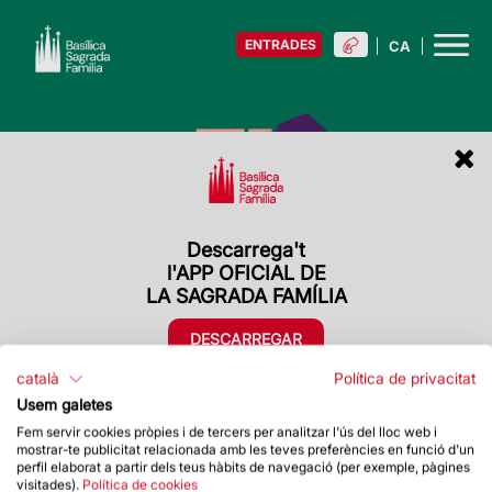
ENTRADES
Descarrega't
Descarrega't
l'APP OFICIAL DE
l'APP OFICIAL DE
LA SAGRADA FAMÍLIA
LA SAGRADA FAMÍLIA
DESCARREGAR
DESCARREGAR
català
Política de privacitat
Usem galetes
Fem servir cookies pròpies i de tercers per analitzar l'ús del lloc web i
mostrar-te publicitat relacionada amb les teves preferències en funció d'un
perfil elaborat a partir dels teus hàbits de navegació (per exemple, pàgines
visitades).
Política de cookies