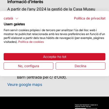
Informació d’interès
A partir de l’any 2024 la gestió de la Casa Museu
Gaudí va a càrrec de BSM.
català
Política de privacitat
Les entrades per visitar-la es poden comprar
AQUÍ
Usem galetes
Fem servir cookies pròpies i de tercers per analitzar l'ús del lloc web i
mostrar-te publicitat relacionada amb les teves preferències en funció d'un
Com s'hi arriba
perfil elaborat a partir dels teus hàbits de navegació (per exemple, pàgines
visitades).
Política de cookies
Park Güell, carretera del Carmel, 23A - 08024
Barcelona
Metro: L3 | Lesseps. En sortir del metro, cal
Accepta-ho tot
seguir la senyalització que condueix al Park
Güell.
No, configura
Declina
Bus: 24 i V19 (entrada per la ctra. del Carmel) /
D40 i H6 (entrada pel c/ d’Olot) / 116 Bus del
Barri (entrada pel c/ d’Olot).
Veure google maps