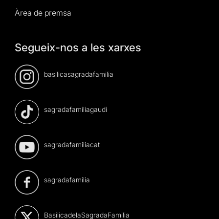
Àrea de premsa
Segueix-nos a les xarxes
basilicasagradafamilia
sagradafamiliagaudi
sagradafamiliacat
sagradafamilia
BasilicadelaSagradaFamilia