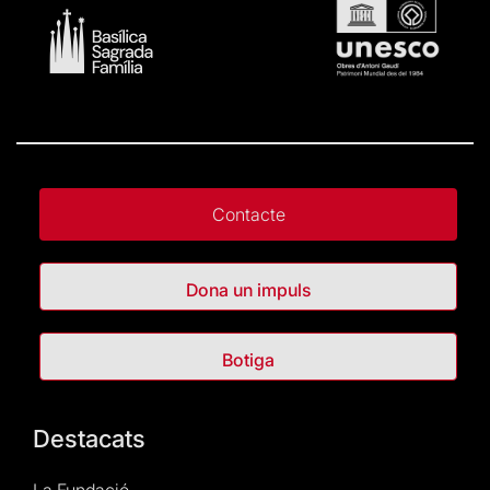
Contacte
Dona un impuls
Botiga
Destacats
La Fundació