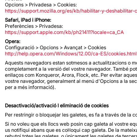
Opcions > Privadesa > Cookies:
https://support.mozilla.org/es/kb/habilitar-y-deshabilitar
Safari, iPad i iPhone:
Preferències > Privadesa:
https://support.apple.com/kb/ph21411?locale=ca_CA
Opera:
Configuració > Opcions > Avançat > Cookies
http://help.opera.com/Windows/12.00/ca-ES/cookies.html
Aquests navegadors estan sotmesos a actualitzacions o mod
completament a la versió del vostre navegador. També pot 
enllaços com Konqueror, Arora, Flock, etc. Per evitar aqu
vostre navegador, generalment al menú d'Opcions a la secc
per a més informació).
Desactivació/activació I eliminació de cookies
Per restringir o bloquejar les galetes, es fa a través de la
Si no voleu que els llocs web posin cap galeta al vostre 
us notifiqui abans que es col·loqui cap galeta. De la mat
rebutgi totes les galetes, o únicament les galetes de terce