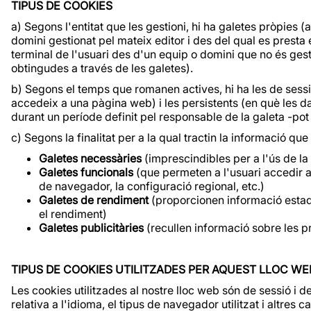
TIPUS DE COOKIES
a) Segons l'entitat que les gestioni, hi ha galetes pròpies 
domini gestionat pel mateix editor i des del qual es presta el
terminal de l'usuari des d'un equip o domini que no és gestio
obtingudes a través de les galetes).
b) Segons el temps que romanen actives, hi ha les de se
accedeix a una pàgina web) i les persistents (en què les 
durant un període definit pel responsable de la galeta -pot
c) Segons la finalitat per a la qual tractin la informació qu
Galetes necessàries
(imprescindibles per a l'ús de la 
Galetes funcionals
(que permeten a l'usuari accedir a
de navegador, la configuració regional, etc.)
Galetes de rendiment
(proporcionen informació estadís
el rendiment)
Galetes publicitàries
(recullen informació sobre les p
TIPUS DE COOKIES UTILITZADES PER AQUEST LLOC WE
Les cookies utilitzades al nostre lloc web són de sessió i
relativa a l'idioma, el tipus de navegador utilitzat i altres 