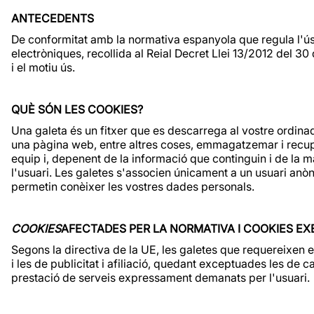
ANTECEDENTS
De conformitat amb la normativa espanyola que regula l'ús
electròniques, recollida al Reial Decret Llei 13/2012 del 3
i el motiu ús.
QUÈ SÓN LES COOKIES?
Una galeta és un fitxer que es descarrega al vostre ordin
una pàgina web, entre altres coses, emmagatzemar i recupe
equip i, depenent de la informació que continguin i de la ma
l'usuari. Les galetes s'associen únicament a un usuari anòn
permetin conèixer les vostres dades personals.
COOKIES
AFECTADES PER LA NORMATIVA I COOKIES E
Segons la directiva de la UE, les galetes que requereixen el
i les de publicitat i afiliació, quedant exceptuades les de c
prestació de serveis expressament demanats per l'usuari.