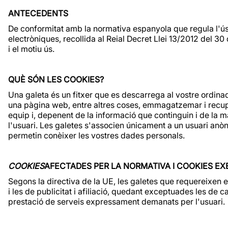
ANTECEDENTS
De conformitat amb la normativa espanyola que regula l'ús
electròniques, recollida al Reial Decret Llei 13/2012 del 3
i el motiu ús.
QUÈ SÓN LES COOKIES?
Una galeta és un fitxer que es descarrega al vostre ordin
una pàgina web, entre altres coses, emmagatzemar i recupe
equip i, depenent de la informació que continguin i de la ma
l'usuari. Les galetes s'associen únicament a un usuari anòn
permetin conèixer les vostres dades personals.
COOKIES
AFECTADES PER LA NORMATIVA I COOKIES E
Segons la directiva de la UE, les galetes que requereixen el
i les de publicitat i afiliació, quedant exceptuades les de c
prestació de serveis expressament demanats per l'usuari.