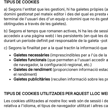
TIPUS DE COOKIES
a) Segons l'entitat que les gestioni, hi ha galetes pròpies 
domini gestionat pel mateix editor i des del qual es presta el
terminal de l'usuari des d'un equip o domini que no és gestio
obtingudes a través de les galetes).
b) Segons el temps que romanen actives, hi ha les de se
accedeix a una pàgina web) i les persistents (en què les 
durant un període definit pel responsable de la galeta -pot
c) Segons la finalitat per a la qual tractin la informació qu
Galetes necessàries
(imprescindibles per a l'ús de la 
Galetes funcionals
(que permeten a l'usuari accedir a
de navegador, la configuració regional, etc.)
Galetes de rendiment
(proporcionen informació estadís
el rendiment)
Galetes publicitàries
(recullen informació sobre les p
TIPUS DE COOKIES UTILITZADES PER AQUEST LLOC WE
Les cookies utilitzades al nostre lloc web són de sessió i
relativa a l'idioma, el tipus de navegador utilitzat i altres 