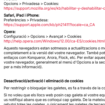
Opcions > Privadesa > Cookies:
https://support.mozilla.org/es/kb/habilitar-y-deshabilitar
Safari, iPad i iPhone:
Preferències > Privadesa:
https://support.apple.com/kb/ph21411?locale=ca_CA
Opera:
Configuració > Opcions > Avançat > Cookies
http://help.opera.com/Windows/12.00/ca-ES/cookies.html
Aquests navegadors estan sotmesos a actualitzacions o mod
completament a la versió del vostre navegador. També pot 
enllaços com Konqueror, Arora, Flock, etc. Per evitar aqu
vostre navegador, generalment al menú d'Opcions a la secc
per a més informació).
Desactivació/activació I eliminació de cookies
Per restringir o bloquejar les galetes, es fa a través de la
Si no voleu que els llocs web posin cap galeta al vostre 
us notifiqui abans que es col·loqui cap galeta. De la mat
rebutgi totes les galetes, o únicament les galetes de terce