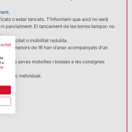
10 €
ment
.
r la condició en accedir al recinte.
s d’antelació escrivint a
ificats o estar tancats. T’informem que això no serà
ent els dimecres de 9 a 12 h. Imprescindible acreditar la
t ni parcialment. El tancament de les torres tampoc no
t.
.
dicionals s'hauran d'abonar sempre (VISITA GUIADA: 4,00
iscapacitat o mobilitat reduïda.
vacitat
es i els menors de 16 han d’anar acompanyats d’un
-te
eixar les seves motxilles i bosses a les consignes
t a
 de
s d’antelació escrivint
10 €
 públic individual.
ndible acreditar la condició
cionals s'hauran d'abonar
10 €
s d’antelació escrivint