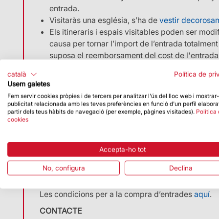
entrada.
Persones en situació d'atur
Visitaràs una església, s’ha de
vestir decorosa
Per poder gaudir dels descomptes, s’haurà d’acredita
Cal sol·licitar el descompte amb un mínim de 48 hore
Els itineraris i espais visitables poden ser mod
descomptes@ext.sagradafamilia.org
. Vàlid únicam
causa per tornar l’import de l’entrada totalmen
condició corresponent amb document DARDO vigen
suposa el reemborsament del cost de l'entrada
L'entrada a la Basílica és gratuïta. Els serveis ad
El recorregut no està adaptat a persones amb d
català
Política de pri
€).
Els menors de 6 anys no poden pujar a les torr
Usem galetes
adult.
Fem servir cookies pròpies i de tercers per analitzar l'ús del lloc web i mostrar
Els visitants que pugin a les torres hauran de d
publicitat relacionada amb les teves preferències en funció d'un perfil elabora
ICOM
partir dels teus hàbits de navegació (per exemple, pàgines visitades).
Política
habilitades.
cookies
Cal sol·licitar el descompte amb un mínim de 48 hore
No es permetrà l’accés a grups amb entrades de
a
descomptes@ext.sagradafamilia.org
. És impresci
corresponent.
Accepta-ho tot
Et recomanem consultar:
L'entrada a la Basílica és gratuïta. Els serveis addi
No, configura
Declina
La normativa completa
aquí
.
sempre (VISITA GUIADA: 4,00 €).
Les preguntes freqüents
aquí
.
Les condicions per a la compra d’entrades
aquí
.
Press Card
CONTACTE
Cal sol·licitar el descompte amb un mínim de 48 hore