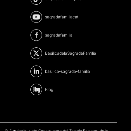
sagradafamiliacat
sagradafamilia
BasilicadelaSagradaFamilia
basilica-sagrada-familia
Blog
© Fundació Junta Constructora del Temple Expiatori de la