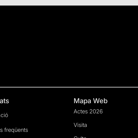
’t a l’accés per adquirir les entrades. L’adquisició dels
existent.
ats
Mapa Web
Actes 2026
ció
Visita
s freqüents