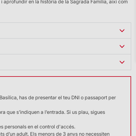
i aprofundir en la història de la Sagrada Família, així com
oficial de la Sagrada Família. Disponible en 19 idiomes
acional. No està adaptada per a menors de 10 anys i
 minuts (exprés).
36 €
lò que no es veu», un projecte de realitat augmentada
-50 %
amaga la Basílica. També inclou l’audioguia per
s d’antelació escrivint a
tat augmentada que permet conèixer més detalls sobre les
dible acreditar la condició corresponent.
34 €
34 €
Basílica, has de presentar el teu DNI o passaport per
28 €
-50 %
Gratis
ra que s’indiquen a l’entrada. Si us plau, sigues
ona «Menor de 30 anys» en el procés de compra
Gratis
teu DNI.
10 €
tes personals en el control d'accés.
s d’un adult. Els menors de 3 anys no necessiten