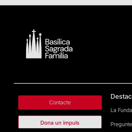
Més informació
aquí
.
En cas que no puguis realitzar aquesta gestió, adreça
serveis addicionals està subjecta a la disponibilitat 
Destac
Contacte
La Funda
Dona un impuls
Pregunte