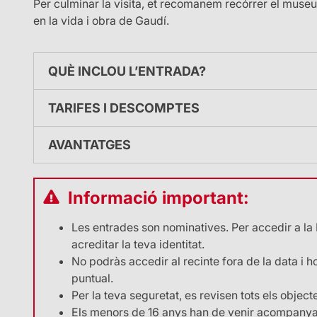
Per culminar la visita, et recomanem recórrer el museu 
en la vida i obra de Gaudí.
QUÈ INCLOU L’ENTRADA?
Una audioguia que s’ha de descarregar des de l’app 
TARIFES I DESCOMPTES
i en llengua de signes catalana, castellana i intern
compta amb dues versions: 45 minuts (regular) i 25
Preu
AVANTATGES
General
Amb l’audioguia podràs gaudir de l’experiència «Al
Famílies nombroses/monoparentals
amb el qual podràs descobrir els racons ocults que 
Cal sol·licitar el descompte amb un mínim de 48 hore
recórrer les torres amb una visita virtual de reali
Descomptes
Informació important:
descomptes@ext.sagradafamilia.org
. És imprescin
torres centrals.
Estudiant
Menor de 30 anys
Les entrades son nominatives. Per accedir a la 
Visita a una de les torres.
Jubilat/ada
acreditar la teva identitat.
Pack jove
Menor d’11 anys
No podràs accedir al recinte fora de la data i ho
Per obtenir el descompte automàticament, selecci
Persona amb discapacitat
puntual.
d’entrades, la promoció Carnet Jove i introdueix el 
Acompanyant de persona amb discapacitat
Per la teva seguretat, es revisen tots els objec
Els menors de 16 anys han de venir acompanyat