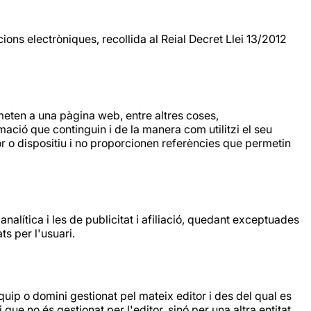
ons electròniques, recollida al Reial Decret Llei 13/2012
eten a una pàgina web, entre altres coses,
ació que continguin i de la manera com utilitzi el seu
or o dispositiu i no proporcionen referències que permetin
nalítica i les de publicitat i afiliació, quedant exceptuades
s per l'usuari.
equip o domini gestionat pel mateix editor i des del qual es
 que no és gestionat per l'editor, sinó per una altra entitat