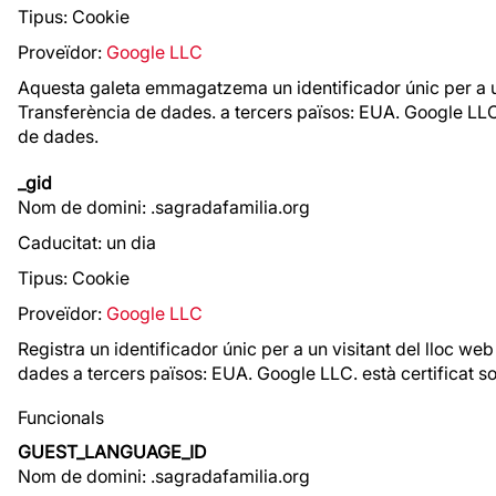
Tipus: Cookie
Proveïdor:
Google LLC
Aquesta galeta emmagatzema un identificador únic per a un vi
Transferència de dades. a tercers països: EUA. Google LLC
de dades.
_gid
Nom de domini: .sagradafamilia.org
Caducitat: un dia
Tipus: Cookie
Proveïdor:
Google LLC
Registra un identificador únic per a un visitant del lloc web
dades a tercers països: EUA. Google LLC. està certificat 
Funcionals
GUEST_LANGUAGE_ID
Nom de domini: .sagradafamilia.org