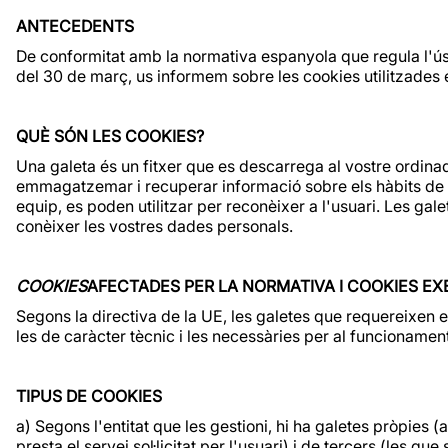
ANTECEDENTS
De conformitat amb la normativa espanyola que regula l'ús 
del 30 de març, us informem sobre les cookies utilitzades e
QUÈ SÓN LES COOKIES?
Una galeta és un fitxer que es descarrega al vostre ordin
emmagatzemar i recuperar informació sobre els hàbits de na
equip, es poden utilitzar per reconèixer a l'usuari. Les ga
conèixer les vostres dades personals.
COOKIES
AFECTADES PER LA NORMATIVA I COOKIES E
Segons la directiva de la UE, les galetes que requereixen el
les de caràcter tècnic i les necessàries per al funcionamen
TIPUS DE COOKIES
a) Segons l'entitat que les gestioni, hi ha galetes pròpies 
presta el servei sol·licitat per l'usuari) i de tercers (les q