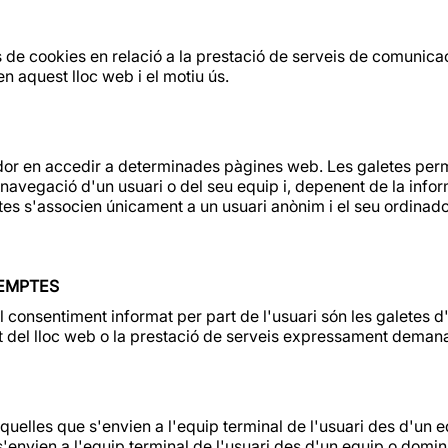
de cookies en relació a la prestació de serveis de comunicaci
n aquest lloc web i el motiu ús.
ador en accedir a determinades pàgines web. Les galetes perm
vegació d'un usuari o del seu equip i, depenent de la inform
letes s'associen únicament a un usuari anònim i el seu ordinad
XEMPTES
 consentiment informat per part de l'usuari són les galetes d'a
t del lloc web o la prestació de serveis expressament demanat
(aquelles que s'envien a l'equip terminal de l'usuari des d'un 
ue s'envien a l'equip terminal de l'usuari des d'un equip o domini