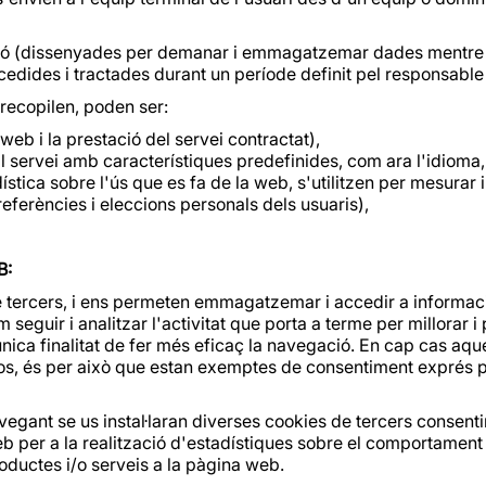
sió (dissenyades per demanar i emmagatzemar dades mentre l'
dides i tractades durant un període definit pel responsable 
e recopilen, poden ser:
web i la prestació del servei contractat),
l servei amb característiques predefinides, com ara l'idioma, 
tica sobre l'ús que es fa de la web, s'utilitzen per mesurar i
referències i eleccions personals dels usuaris),
B:
e tercers, i ens permeten emmagatzemar i accedir a informació r
m seguir i analitzar l'activitat que porta a terme per millorar 
única finalitat de fer més eficaç la navegació. En cap cas a
xos, és per això que estan exemptes de consentiment exprés pe
egant se us instal·laran diverses cookies de tercers consentin
 web per a la realització d'estadístiques sobre el comportament
roductes i/o serveis a la pàgina web.