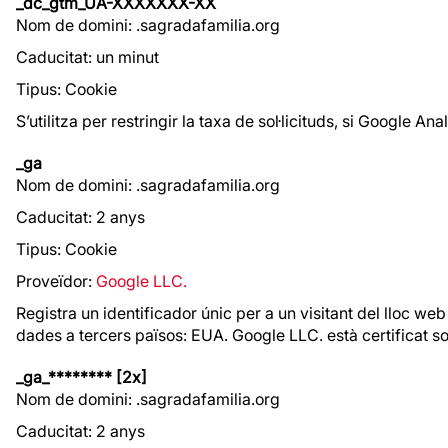
_dc_gtm_UA-XXXXXXX-XX
Nom de domini: .sagradafamilia.org
Caducitat: un minut
Tipus: Cookie
S’utilitza per restringir la taxa de sol·licituds, si Google
_ga
Nom de domini: .sagradafamilia.org
Caducitat: 2 anys
Tipus: Cookie
Proveïdor:
Google LLC.
Registra un identificador únic per a un visitant del lloc web
dades a tercers països: EUA. Google LLC. està certificat 
_ga_******** [2x]
Nom de domini: .sagradafamilia.org
Caducitat: 2 anys