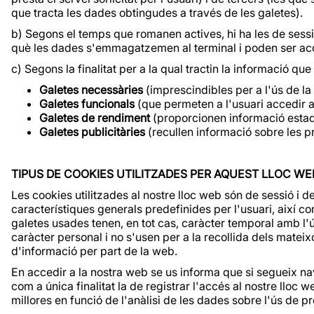
que tracta les dades obtingudes a través de les galetes).
b) Segons el temps que romanen actives, hi ha les de ses
què les dades s'emmagatzemen al terminal i poden ser acce
c) Segons la finalitat per a la qual tractin la informació qu
Galetes necessàries
(imprescindibles per a l'ús de la 
Galetes funcionals
(que permeten a l'usuari accedir a
Galetes de rendiment
(proporcionen informació estadís
Galetes publicitàries
(recullen informació sobre les p
TIPUS DE COOKIES UTILITZADES PER AQUEST LLOC WE
Les cookies utilitzades al nostre lloc web són de sessió i d
característiques generals predefinides per l'usuari, així co
galetes usades tenen, en tot cas, caràcter temporal amb l'
caràcter personal i no s'usen per a la recollida dels matei
d'informació per part de la web.
En accedir a la nostra web se us informa que si segueix nav
com a única finalitat la de registrar l'accés al nostre lloc
millores en funció de l'anàlisi de les dades sobre l'ús de p