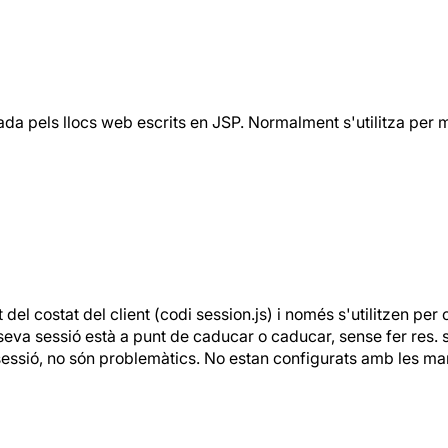
ada pels llocs web escrits en JSP. Normalment s'utilitza per 
el costat del client (codi session.js) i només s'utilitzen per
 seva sessió està a punt de caducar o caducar, sense fer res. s
 sessió, no són problemàtics. No estan configurats amb les m