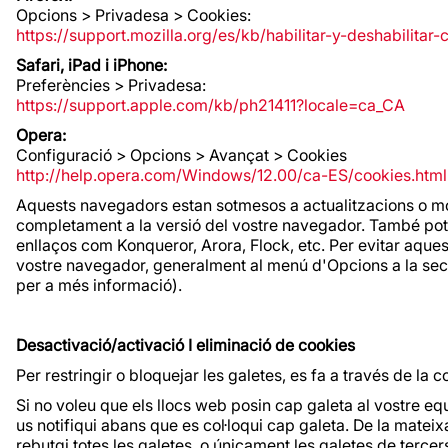
Opcions > Privadesa > Cookies:
https://support.mozilla.org/es/kb/habilitar-y-deshabilitar
Safari, iPad i iPhone:
Preferències > Privadesa:
https://support.apple.com/kb/ph21411?locale=ca_CA
Opera:
Configuració > Opcions > Avançat > Cookies
http://help.opera.com/Windows/12.00/ca-ES/cookies.html
Aquests navegadors estan sotmesos a actualitzacions o mod
completament a la versió del vostre navegador. També pot 
enllaços com Konqueror, Arora, Flock, etc. Per evitar aqu
vostre navegador, generalment al menú d'Opcions a la secc
per a més informació).
Desactivació/activació I eliminació de cookies
Per restringir o bloquejar les galetes, es fa a través de la
Si no voleu que els llocs web posin cap galeta al vostre 
us notifiqui abans que es col·loqui cap galeta. De la mat
rebutgi totes les galetes, o únicament les galetes de terce