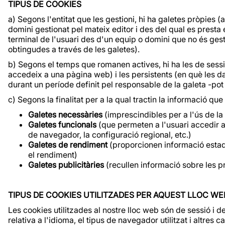
TIPUS DE COOKIES
a) Segons l'entitat que les gestioni, hi ha galetes pròpies 
domini gestionat pel mateix editor i des del qual es presta el
terminal de l'usuari des d'un equip o domini que no és gestio
obtingudes a través de les galetes).
b) Segons el temps que romanen actives, hi ha les de se
accedeix a una pàgina web) i les persistents (en què les 
durant un període definit pel responsable de la galeta -pot
c) Segons la finalitat per a la qual tractin la informació qu
Galetes necessàries
(imprescindibles per a l'ús de la 
Galetes funcionals
(que permeten a l'usuari accedir a
de navegador, la configuració regional, etc.)
Galetes de rendiment
(proporcionen informació estadís
el rendiment)
Galetes publicitàries
(recullen informació sobre les p
TIPUS DE COOKIES UTILITZADES PER AQUEST LLOC WE
Les cookies utilitzades al nostre lloc web són de sessió i
relativa a l'idioma, el tipus de navegador utilitzat i altres 