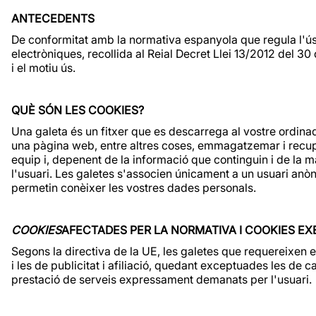
ANTECEDENTS
De conformitat amb la normativa espanyola que regula l'ús
electròniques, recollida al Reial Decret Llei 13/2012 del 3
i el motiu ús.
QUÈ SÓN LES COOKIES?
Una galeta és un fitxer que es descarrega al vostre ordin
una pàgina web, entre altres coses, emmagatzemar i recupe
equip i, depenent de la informació que continguin i de la ma
l'usuari. Les galetes s'associen únicament a un usuari anòn
permetin conèixer les vostres dades personals.
COOKIES
AFECTADES PER LA NORMATIVA I COOKIES E
Segons la directiva de la UE, les galetes que requereixen el
i les de publicitat i afiliació, quedant exceptuades les de c
prestació de serveis expressament demanats per l'usuari.