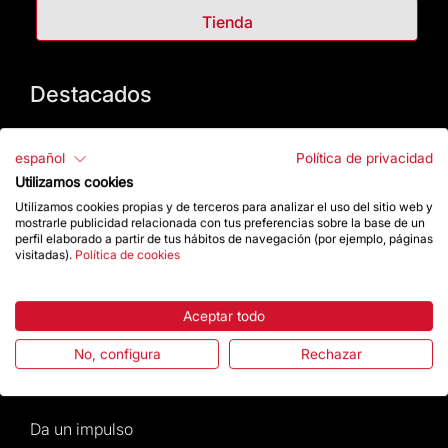
Tienda
Destacados
La Fundación
español
Política de privacidad
Utilizamos cookies
Preguntas frecuentes
Utilizamos cookies propias y de terceros para analizar el uso del sitio web y
mostrarle publicidad relacionada con tus preferencias sobre la base de un
Atención al Visitante
perfil elaborado a partir de tus hábitos de navegación (por ejemplo, páginas
visitadas).
Política de cookies
Normativa y condiciones de compra
Aceptar todo
Noticias y Actualidad
No, configura
Rechazar
Agenda
Da un impulso