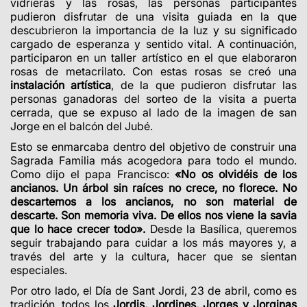
vidrieras y las rosas, las personas participantes
pudieron disfrutar de una visita guiada en la que
descubrieron la importancia de la luz y su significado
cargado de esperanza y sentido vital. A continuación,
participaron en un taller artístico en el que elaboraron
rosas de metacrilato. Con estas rosas se creó una
instalación artística
, de la que pudieron disfrutar las
personas ganadoras del sorteo de la visita a puerta
cerrada, que se expuso al lado de
la imagen de san
Jorge en el balcón del Jubé
.
Esto se enmarcaba dentro del objetivo de construir una
Sagrada Familia más acogedora para todo el mundo.
Como dijo el papa Francisco:
«No os olvidéis de los
ancianos. Un árbol sin raíces no crece, no florece. No
descartemos a los ancianos, no son material de
descarte. Son memoria viva. De ellos nos viene la savia
que lo hace crecer todo».
Desde la Basílica, queremos
seguir trabajando para cuidar a los más mayores y, a
través del arte y la cultura, hacer que se sientan
especiales.
Por otro lado, el Día de Sant Jordi, 23 de abril, como es
tradición, todos los
Jordis, Jordines, Jorges y Jorginas