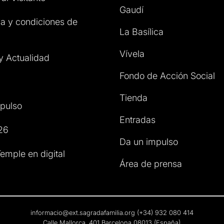
Gaudí
a y condiciones de
La Basílica
Vívela
 y Actualidad
Fondo de Acción Social
Tienda
pulso
Entradas
26
Da un impulso
emple en digital
Área de prensa
informacio@ext.sagradafamilia.org
(+34) 932 080 414
Calle Mallorca, 401 Barcelona 08013 (España)