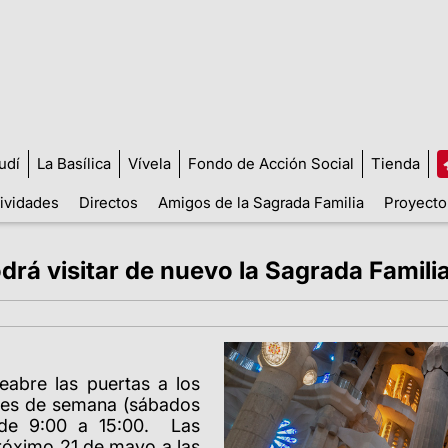
udí
La Basílica
Vívela
Fondo de Acción Social
Tienda
tividades
Directos
Amigos de la Sagrada Familia
Proyecto
odrá visitar de nuevo la Sagrada Famili
eabre las puertas a los
fines de semana (sábados
 de 9:00 a 15:00.
Las
próximo 21 de mayo a las