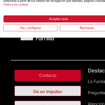
elaborado a partir de tus hábitos de navegación (por ejemplo, páginas visitada
Política de cookies
Aceptar todo
No, configura
Rechazar
Destac
Contacto
La Funda
Da un impulso
Pregunta
Atención 