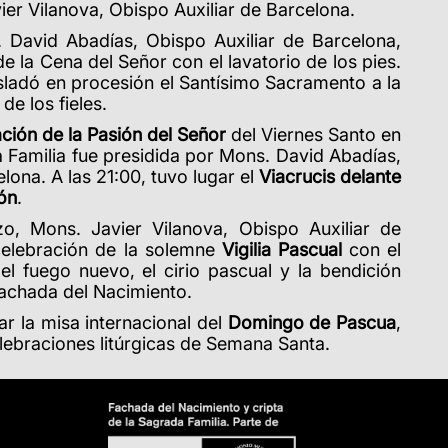
ier Vilanova, Obispo Auxiliar de Barcelona
.
.
David Abadías, Obispo Auxiliar de Barcelona,
de la Cena del Señor con el lavatorio de los pies.
sladó en procesión el Santísimo Sacramento a la
de los fieles.
ión de la Pasión del Señor
del Viernes Santo en
da Familia fue presidida por Mons. David Abadías,
lona. A las 21:00, tuvo lugar el
Viacrucis delante
ión
.
zo, Mons.
Javier Vilanova,
Obispo Auxiliar de
 celebración de la solemne
Vigilia Pascual
con el
el fuego nuevo, el cirio pascual y la bendición
fachada del Nacimiento.
ar la misa internacional del
Domingo de Pascua
,
elebraciones litúrgicas de Semana Santa.