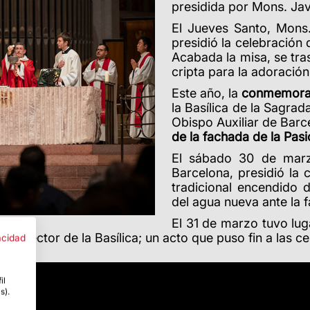
presidida por Mons.
Jav
El Jueves Santo,
Mons
presidió la celebración 
Acabada la misa, se tra
cripta para la adoración 
Este año, la
conmemorac
la Basílica de la Sagra
Obispo Auxiliar de Barce
de la fachada de la Pas
El sábado 30 de mar
Barcelona, presidió la
tradicional encendido d
del agua nueva ante la 
El 31 de marzo tuvo lug
ll, Rector de la Basílica;
un acto que puso fin a las c
acidad
il
s).