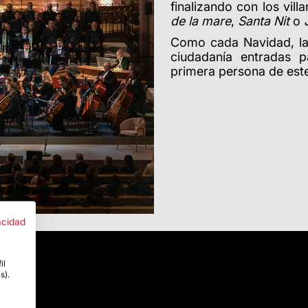
finalizando con los vil
de la mare
,
Santa Nit
o
Como cada Navidad, la 
ciudadanía entradas p
primera persona de est
acidad
il
s).