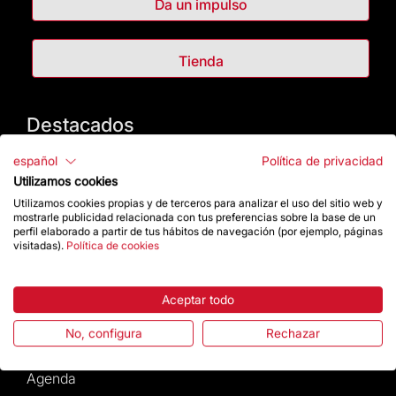
Da un impulso
Tienda
Destacados
español
Política de privacidad
La Fundación
Utilizamos cookies
Utilizamos cookies propias y de terceros para analizar el uso del sitio web y
Preguntas frecuentes
mostrarle publicidad relacionada con tus preferencias sobre la base de un
perfil elaborado a partir de tus hábitos de navegación (por ejemplo, páginas
visitadas).
Política de cookies
Atención al Visitante
Normativa y condiciones de compra
Aceptar todo
No, configura
Rechazar
Noticias y Actualidad
Agenda