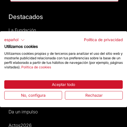
Destacados
La Fundación
español
Política de privacidad
Preguntas frecuentes
Utilizamos cookies
Utilizamos cookies propias y de terceros para analizar el uso del sitio web y
Atención al Visitante
mostrarle publicidad relacionada con tus preferencias sobre la base de un
perfil elaborado a partir de tus hábitos de navegación (por ejemplo, páginas
visitadas).
Política de cookies
Normativa y condiciones de compra
Noticias y Actualidad
Aceptar todo
No, configura
Rechazar
Agenda
Da un impulso
Actos2026