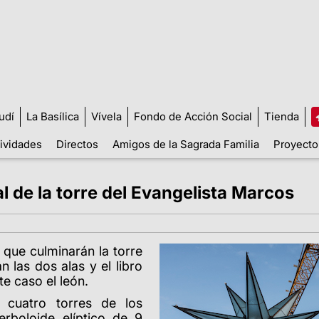
udí
La Basílica
Vívela
Fondo de Acción Social
Tienda
tividades
Directos
Amigos de la Sagrada Familia
Proyecto
l de la torre del Evangelista Marcos
 que culminarán la torre
 las dos alas y el libro
e caso el león.
cuatro torres de los
rboloide elíptico de 9