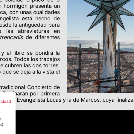
n hormigón presenta un
ca, con unas cualidades
angelista está hecho de
esde la antigüedad para
a las abreviaturas en
trencadís
de diferentes
y el libro se pondrá la
rcos. Todos los trabajos
e cubren las dos torres.
que se deja a la vista el
tradicional Concierto de
e iluminarán por primera
, la del Evangelista Lucas y la de Marcos, cuya finaliz
acidad
il
s).