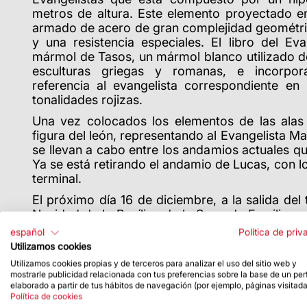
metros de altura. Este elemento proyectado e
armado de acero de gran complejidad geométri
y una resistencia especiales.
El libro del Ev
mármol de Tasos, un mármol blanco utilizado d
esculturas griegas y romanas, e incorpor
referencia al evangelista correspondiente en
tonalidades rojizas.
Una vez colocados los elementos de las alas 
figura del león, representando al Evangelista Ma
se llevan a cabo entre los andamios actuales qu
Ya se está retirando el andamio de Lucas, con lo 
terminal.
El próximo día 16 de diciembre, a la salida del 
Navidad de la Basílica de la Sagrada Familia, s
vez dos de las cuatro torres de los Evangelistas
español
Política de priv
Utilizamos cookies
Utilizamos cookies propias y de terceros para analizar el uso del sitio web y
mostrarle publicidad relacionada con tus preferencias sobre la base de un perf
elaborado a partir de tus hábitos de navegación (por ejemplo, páginas visitada
Política de cookies