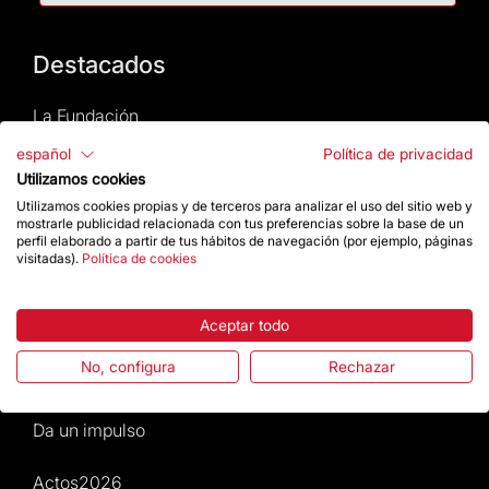
Destacados
La Fundación
español
Política de privacidad
Preguntas frecuentes
Utilizamos cookies
Utilizamos cookies propias y de terceros para analizar el uso del sitio web y
Atención al Visitante
mostrarle publicidad relacionada con tus preferencias sobre la base de un
perfil elaborado a partir de tus hábitos de navegación (por ejemplo, páginas
visitadas).
Política de cookies
Normativa y condiciones de compra
Noticias y Actualidad
Aceptar todo
No, configura
Rechazar
Agenda
Da un impulso
Actos2026