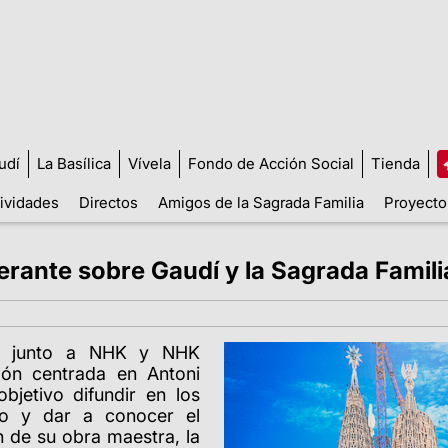
udí
La Basílica
Vívela
Fondo de Acción Social
Tienda
tividades
Directos
Amigos de la Sagrada Familia
Proyecto
erante sobre Gaudí y la Sagrada Famili
ta, junto a NHK y NHK
pón centrada en Antoni
bjetivo difundir en los
cto y dar a conocer el
n de su obra maestra, la