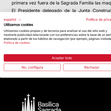
primera vez fuera de la Sagrada Familia las maq
El Presidente delegado de la Junta Constru
agradecimiento por el trabajo realizado en esta
español
Política de priv
«Nuestro más sincero agradecimiento a NHK, l
Utilizamos cookies
piezas únicas del genial arquitecto Antoni Gau
Utilizamos cookies propias y de terceros para analizar el uso del sitio web y
y al National Museum of Modern Art de Tokio (
mostrarle publicidad relacionada con tus preferencias sobre la base de un perf
elaborado a partir de tus hábitos de navegación (por ejemplo, páginas visitada
Asimismo, con motivo de la inauguración de esta
Política de cookies
impartirá tres conferencias que se centrarán en l
MOMAT y en la Universidad de Tokio, el 13 de juni
Aceptar todo
Esta exposición consolida las buenas relaciones
No, configura
Rechazar