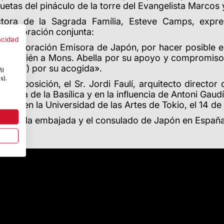
uetas del pináculo de la torre del Evangelista Marcos 
ctora de la Sagrada Família, Esteve Camps, expre
 colaboración conjunta:
acidad
a Corporación Emisora de Japón, por hacer posible e
dí, también a Mons. Abella por su apoyo y compromiso
MOMAT) por su acogida».
il
s).
 exposición, el Sr. Jordi Faulí, arquitecto director
a obra de la Basílica y en la influencia de Antoni Gaudí
o, y en la Universidad de las Artes de Tokio, el 14 de 
 entre la embajada y el consulado de Japón en España y