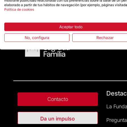
mostrarle publicidad relacionada con tus preferencias sobre la base de un perf
elaborado a partir de tus hábitos de navegación (por ejemplo, páginas visitada
Política de cookies
Aceptar todo
No, configura
Rechazar
Destac
Contacto
La Funda
Da un impulso
Pregunta