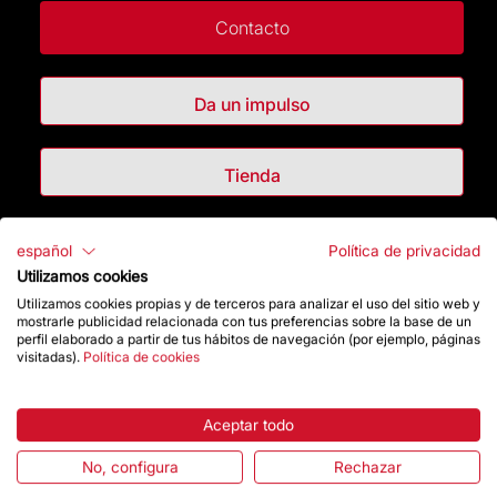
Contacto
Da un impulso
Tienda
Destacados
español
Política de privacidad
Utilizamos cookies
Utilizamos cookies propias y de terceros para analizar el uso del sitio web y
La Fundación
mostrarle publicidad relacionada con tus preferencias sobre la base de un
perfil elaborado a partir de tus hábitos de navegación (por ejemplo, páginas
visitadas).
Política de cookies
Preguntas frecuentes
Atención al Visitante
Aceptar todo
Normativa y condiciones de compra
No, configura
Rechazar