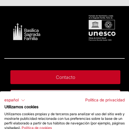
Contacto
Da un impulso
español
Política de privacidad
Utilizamos cookies
Utilizamos cookies propias y de terceros para analizar el uso del sitio web y
Tienda
mostrarle publicidad relacionada con tus preferencias sobre la base de un
perfil elaborado a partir de tus hábitos de navegación (por ejemplo, páginas
visitadas).
Política de cookies