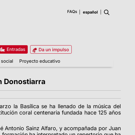
FAQs
Entradas
Da un impulso
 social
Proyecto educativo
n Donostiarra
zo la Basílica se ha llenado de la música del
titución coral centenaria fundada hace 125 años
osé Antonio Sainz Alfaro, y acompañada por Juan
la formación ha interpretado un repertorio que ha