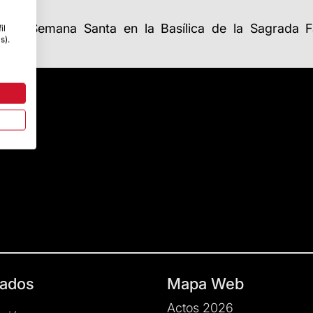
e la Semana Santa en la Basílica de la Sagrada Fam
il
s).
ados
Mapa Web
Actos 2026