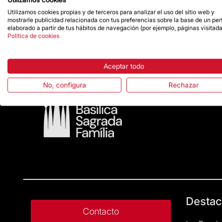
pasión y muerte de Jesucristo.
Utilizamos cookies propias y de terceros para analizar el uso del sitio web y
Para más información sobre la celebración d
mostrarle publicidad relacionada con tus preferencias sobre la base de un perf
elaborado a partir de tus hábitos de navegación (por ejemplo, páginas visitada
https://sagradafamilia.org/setmana-santa
.
Política de cookies
Aceptar todo
No, configura
Rechazar
Destac
Contacto