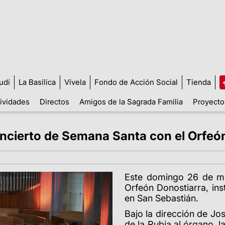
udí
La Basílica
Vívela
Fondo de Acción Social
Tienda
tividades
Directos
Amigos de la Sagrada Familia
Proyecto
oncierto de Semana Santa con el Orfeó
Este domingo 26 de mar
Orfeón Donostiarra, ins
en San Sebastián.
Bajo la dirección de J
de la Rubia al órgano, 