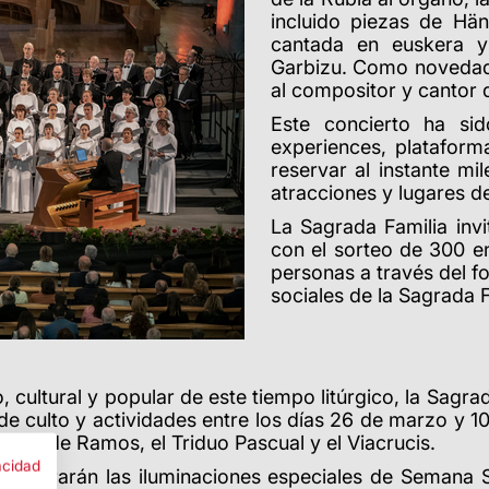
incluido piezas de Hän
cantada en euskera 
Garbizu. Como novedad,
al compositor y cantor 
Este concierto ha si
experiences, plataform
reservar al instante mi
atracciones y lugares de
La Sagrada Familia invi
con el sorteo de 300 en
personas
a través del f
sociales de la Sagrada F
, cultural y popular de este tiempo litúrgico, la Sagrad
e culto y actividades entre los días 26 de marzo y 10
la misa de Ramos, el Triduo Pascual y el Viacrucis.
acidad
ecuperarán las iluminaciones especiales de Semana Sa