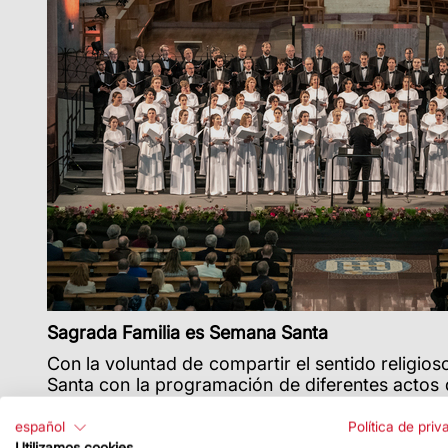
Sagrada Familia es Semana Santa
Con la voluntad de compartir el sentido religioso
Santa con la programación de diferentes actos d
taller familiar y las celebraciones litúrgicas de 
español
Política de priv
Como novedad, los días 3, 4 y 5 de abril se r
Utilizamos cookies