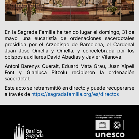
En la Sagrada Familia ha tenido lugar el domingo, 31 de
mayo, una eucaristía de ordenaciones sacerdotales
presidida por el Arzobispo de Barcelona,
el Cardenal
Juan Jos
é
Omella y Omella, y concelebrada por los
obispos auxiliares David Abad
í
as y Javier Vilanova.
Antoni Barenys Queralt, Eduard Mata Grau, Juan Xipell
Font y Gianluca Pitzolu recibieron la ordenaci
ó
n
sacerdotal.
Este acto se retransmiti
ó
en directo y puede recuperarse
a trav
é
s de
https://sagradafamilia.org/es/directos