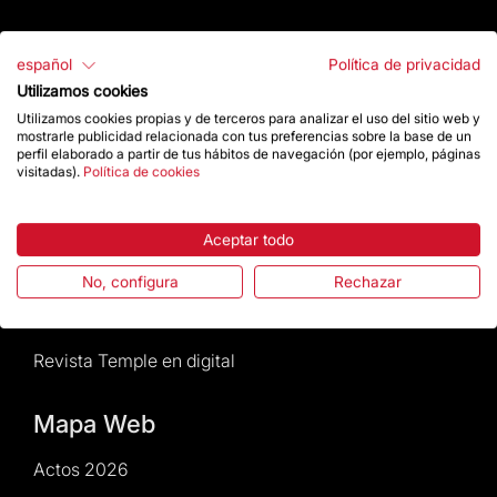
Atención al Visitante
español
Política de privacidad
Utilizamos cookies
Normativa y condiciones de compra
Utilizamos cookies propias y de terceros para analizar el uso del sitio web y
mostrarle publicidad relacionada con tus preferencias sobre la base de un
Noticias y Actualidad
perfil elaborado a partir de tus hábitos de navegación (por ejemplo, páginas
visitadas).
Política de cookies
Agenda
Aceptar todo
Da un impulso
No, configura
Rechazar
Actos2026
Revista Temple en digital
Mapa Web
Actos 2026