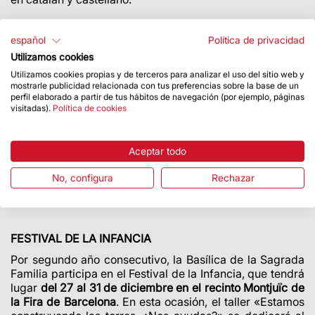
MISA DEL POLLITO
español
Política de privacidad
Utilizamos cookies
Un año más, el
día 24 de diciembre a las 19:00
, la
Utilizamos cookies propias y de terceros para analizar el uso del sitio web y
Sagrada Familia acogerá la misa del Pollito,
mostrarle publicidad relacionada con tus preferencias sobre la base de un
especialmente pensada para que los más pequeños
perfil elaborado a partir de tus hábitos de navegación (por ejemplo, páginas
celebren la eucaristía de Navidad. La ceremonia la
visitadas).
Política de cookies
presidirá Mons. David Abadias, Obispo Auxiliar de
Barcelona, y, al finalizar, tendrá lugar
la adoración del
Niño Jesús en el exterior de la fachada del Nacimiento
Aceptar todo
entre los fieles que asistan a la celebración.
No, configura
Rechazar
La entrada a la misa del Pollito es libre y gratuita hasta
completar el aforo.
FESTIVAL DE LA INFANCIA
Por segundo año consecutivo, la Basílica de la Sagrada
Familia participa en el Festival de la Infancia, que tendrá
lugar
del 27 al 31 de diciembre en el recinto Montjuïc de
la Fira de Barcelona
. En esta ocasión, el taller «Estamos