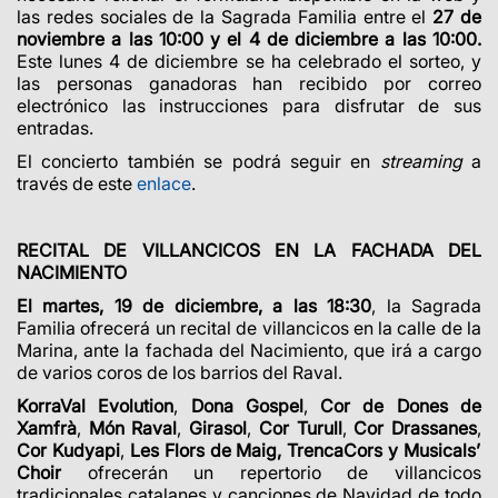
las redes sociales de la Sagrada Familia entre el
27 de
noviembre a las 10:00 y el 4 de diciembre a las 10:00.
Este lunes 4 de diciembre se ha celebrado el sorteo, y
las personas ganadoras han recibido por correo
electrónico las instrucciones para disfrutar de sus
entradas.
El concierto también se podrá seguir en
streaming
a
través de este
enlace
.
RECITAL DE VILLANCICOS EN LA FACHADA DEL
NACIMIENTO
El martes, 19 de diciembre, a las 18:30
, la Sagrada
Familia ofrecerá un recital de villancicos en la calle de la
Marina, ante la fachada del Nacimiento, que irá a cargo
de varios coros de los barrios del Raval.
KorraVal Evolution
,
Dona Gospel
,
Cor de Dones de
Xamfrà
,
Món Raval
,
Girasol
,
Cor Turull
,
Cor Drassanes
,
Cor Kudyapi
,
Les
Flors de Maig, TrencaCors y Musicals’
Choir
ofrecerán un repertorio de villancicos
tradicionales catalanes y canciones de Navidad de todo