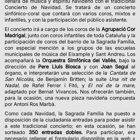
llenará de música y espíritu navideño con el tradicional
Concierto de Navidad.
Se tratará de un concierto
sinfónico-coral que contará con varios coros, mixtos e
infantiles, y con la participación del público asistente.
El concierto irá a cargo de los coros de la
Agrupació Cor
Madrigal
, junto con coros infantiles de toda Cataluña y la
participación de coros del barrio de la Sagrada Família,
con especial mención a los grupos de las escuelas
municipales de música del Eixample y Sant Andreu
. Los
acompañará la
Orquestra Simfònica del Vallès
, bajo la
dirección de
Pere Lluís Biosca
y con
Joan Seguí
al
órgano, e
interpretarán una selección de la
Cantata de
San Nicolás,
de Benjamin Britten; la suite
Una nit de
Nadal,
de Rafel Ferrer i Fitó, y
El noi de la mare
,
adaptado por Bernat Vivancos. Nos ofrecerán también,
para la ocasión, una nueva pieza navideña compuesta
por Antoni Ros Marbà.
Como cada Navidad, la Sagrada Familia ha puesto a
disposición de la ciudadanía entradas para poder asistir
a este tradicional concierto; en esta ocasión, se han
sorteado
350 entradas dobles.
Para participar, era
necesario rellenar el formulario disponible en la web y