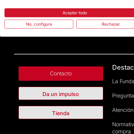
Aceptar todo
No, configura
Rechazar
Destac
Contacto
La Funda
Da un impulso
Pregunta
Atención 
Tienda
Normativ
compra