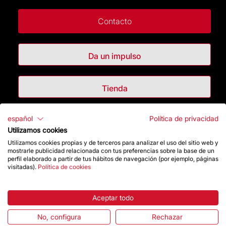
Contacto
Da un impulso
Tienda
español
Política de privacidad
Destacados
Utilizamos cookies
Utilizamos cookies propias y de terceros para analizar el uso del sitio web y
La Fundación
mostrarle publicidad relacionada con tus preferencias sobre la base de un
perfil elaborado a partir de tus hábitos de navegación (por ejemplo, páginas
visitadas).
Política de cookies
Preguntas frecuentes
Atención al Visitante
Aceptar todo
No, configura
Rechazar
Normativa y condiciones de compra