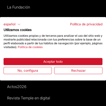
La Fundación
Preguntas frecuentes
español
Política de privacidad
Atención al Visitante
Utilizamos cookies
Utilizamos cookies propias y de terceros para analizar el uso del sitio web y
mostrarle publicidad relacionada con tus preferencias sobre la base de un
Normativa y condiciones de compra
perfil elaborado a partir de tus hábitos de navegación (por ejemplo, páginas
visitadas).
Política de cookies
Noticias y Actualidad
Aceptar todo
Agenda
No, configura
Rechazar
Da un impulso
Actos2026
Revista Temple en digital