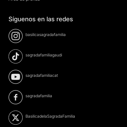
Síguenos en las redes
basilicasagradafamilia
sagradafamiliagaudi
sagradafamiliacat
sagradafamilia
BasilicadelaSagradaFamilia