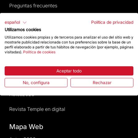
Preguntas frecuentes
Atención al Visitante
español
Política de privacidad
Utilizamos cookies
Normativa y condiciones de compra
Utilizamos cookies propias y de terceros para analizar el uso del sitio web y
mostrarle publicidad relacionada con tus preferencias sobre la base de un
perfil elaborado a partir de tus hábitos de navegación (por ejemplo, páginas
Noticias y Actualidad
visitadas).
Política de cookies
Agenda
Aceptar todo
Da un impulso
No, configura
Rechazar
Actos2026
Revista Temple en digital
Mapa Web