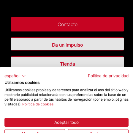
Contacto
Da un impulso
Tienda
español
Política de privacidad
Utilizamos cookies
Destacados
Utilizamos cookies propias y de terceros para analizar el uso del sitio web y
mostrarle publicidad relacionada con tus preferencias sobre la base de un
La Fundación
perfil elaborado a partir de tus hábitos de navegación (por ejemplo, páginas
visitadas).
Política de cookies
Preguntas frecuentes
Aceptar todo
Atención al Visitante