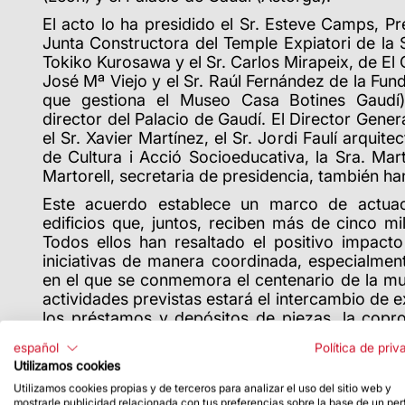
El acto lo ha presidido el Sr. Esteve Camps, P
Junta Constructora del Temple Expiatori de la 
Tokiko Kurosawa y el Sr.
Carlos Mirapeix, de El 
José Mª Viejo y el Sr. Raúl Fernández de la Fu
que gestiona el Museo Casa Botines Gaudí)
director del Palacio de Gaudí.
El Director Gener
el Sr. Xavier Martínez, el Sr. Jordi Faulí arquite
de Cultura i Acció Socioeducativa, la Sra. Marta
Martorell, secretaria de presidencia, también han
Este acuerdo establece un marco de actuac
edificios que, juntos, reciben más de cinco mil
Todos ellos han resaltado el positivo impacto
iniciativas de manera coordinada, especialmen
en el que se conmemora el centenario de la mue
actividades previstas estará el intercambio de 
los préstamos y depósitos de piezas, la copr
culturales y científicas y la colaboración en mate
español
Política de priv
Antes de finalizar este 2025 tendrá lugar un
Utilizamos cookies
pondrán de manifiesto la visión de la obra gaud
Utilizamos cookies propias y de terceros para analizar el uso del sitio web y
mostrarle publicidad relacionada con tus preferencias sobre la base de un perf