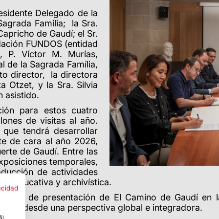
residente Delegado de la
Sagrada Família;
la Sra.
Capricho de Gaudí; el Sr.
ndación FUNDOS (entidad
,
P.
Víctor M. Murías,
al de la Sagrada Família,
cto director, la directora
 Otzet, y la Sra. Silvia
 asistido.
ión para estos cuatro
lones de visitas al año.
 que tendrá desarrollar
te de cara al año 2026,
rte de Gaudí. Entre las
exposiciones temporales,
oducción de actividades
ria educativa y archivística.
acidad
 evento de presentación de El Camino de Gaudí en l
iniana desde una perspectiva global e integradora.
il