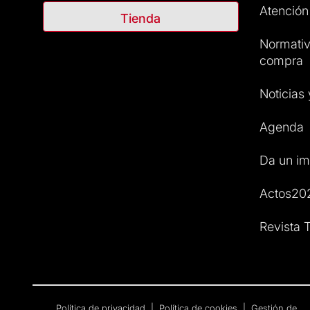
Atención 
Tienda
Normativ
compra
Noticias
Agenda
Da un im
Actos20
Revista T
Política de privacidad
|
Política de cookies
|
Gestión de