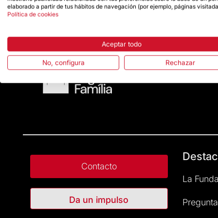
elaborado a partir de tus hábitos de navegación (por ejemplo, páginas visitada
Política de cookies
Aceptar todo
No, configura
Rechazar
Destac
Contacto
La Funda
Da un impulso
Pregunta