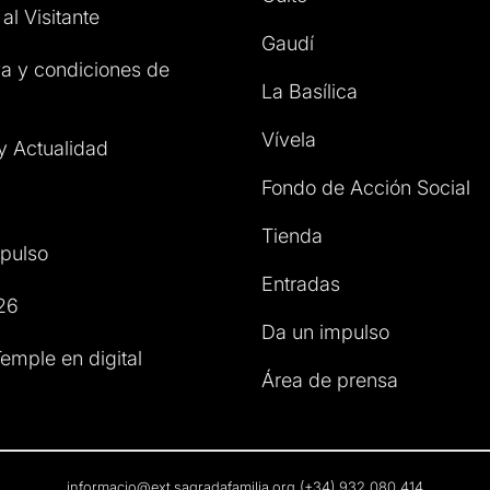
al Visitante
Gaudí
a y condiciones de
La Basílica
Vívela
 y Actualidad
Fondo de Acción Social
Tienda
pulso
Entradas
26
Da un impulso
emple en digital
Área de prensa
informacio@ext.sagradafamilia.org
(+34) 932 080 414