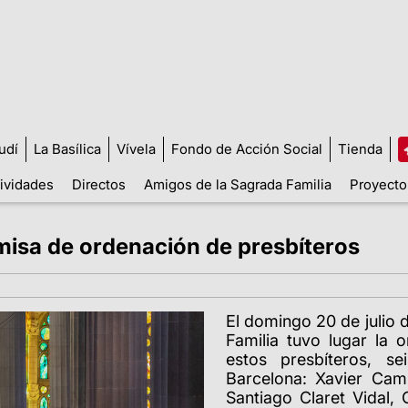
udí
La Basílica
Vívela
Fondo de Acción Social
Tienda
tividades
Directos
Amigos de la Sagrada Familia
Proyecto
misa de ordenación de presbíteros
El domingo 20 de julio d
Familia
tuvo lugar
la or
estos presbíteros, s
Barcelona: Xavier Cam
Santiago Claret Vidal, 