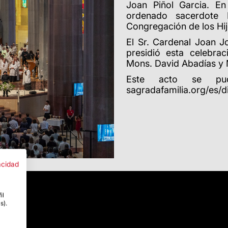
Joan Piñol Garcia. E
ordenado sacerdote
Congregación de los Hij
El Sr. Cardenal Joan J
presidió esta celebr
Mons. David Abadías y 
Este acto se pu
sagradafamilia.org/es/d
acidad
il
s).