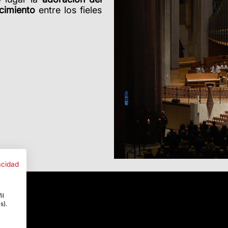
cimiento
entre los fieles
acidad
il
s).