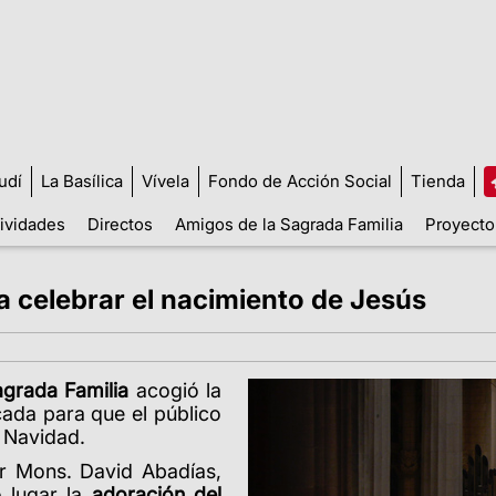
udí
La Basílica
Vívela
Fondo de Acción Social
Tienda
tividades
Directos
Amigos de la Sagrada Familia
Proyecto
ara celebrar el nacimiento de Jesús
grada Familia
acogió la
cada para que el público
a Navidad.
or Mons. David Abadías,
o lugar la
adoración del