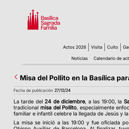
Actos 2026
Visita
Culto
Ga
Noticias
Calendario de ac
Misa del Pollito en la Basílica p
Fecha de publicación
27/12/24
La tarde del
24 de diciembre
, a las 19:00, la
Sa
tradicional
misa del Pollito
, especialmente enfo
familiar e infantil celebre la llegada de Jesús y l
La misa se inició a las 19:00 y fue oficiada p
Obispo Auxiliar de Barcelona. Al finalizar, tuv