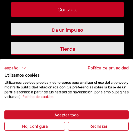
Contacto
Da un impulso
Tienda
español
Política de privacidad
Destacados
Utilizamos cookies
Utilizamos cookies propias y de terceros para analizar el uso del sitio web y
La Fundación
mostrarle publicidad relacionada con tus preferencias sobre la base de un
perfil elaborado a partir de tus hábitos de navegación (por ejemplo, páginas
visitadas).
Política de cookies
Preguntas frecuentes
Atención al Visitante
Aceptar todo
No, configura
Rechazar
Normativa y condiciones de compra