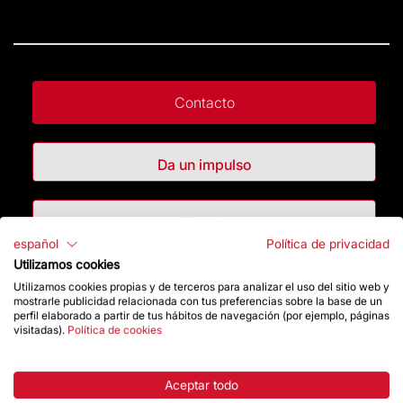
Contacto
Da un impulso
Tienda
español
Política de privacidad
Utilizamos cookies
Destacados
Utilizamos cookies propias y de terceros para analizar el uso del sitio web y
mostrarle publicidad relacionada con tus preferencias sobre la base de un
perfil elaborado a partir de tus hábitos de navegación (por ejemplo, páginas
La Fundación
visitadas).
Política de cookies
Preguntas frecuentes
Aceptar todo