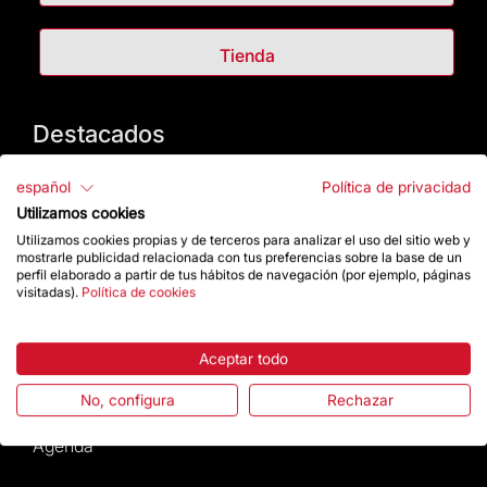
Tienda
Destacados
La Fundación
español
Política de privacidad
Utilizamos cookies
Preguntas frecuentes
Utilizamos cookies propias y de terceros para analizar el uso del sitio web y
mostrarle publicidad relacionada con tus preferencias sobre la base de un
perfil elaborado a partir de tus hábitos de navegación (por ejemplo, páginas
Atención al Visitante
visitadas).
Política de cookies
Normativa y condiciones de compra
Aceptar todo
Noticias y Actualidad
No, configura
Rechazar
Agenda