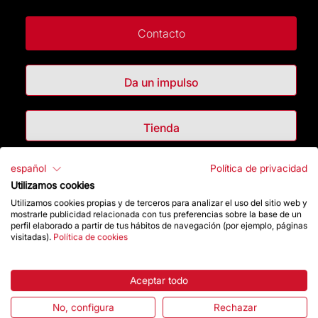
Contacto
Da un impulso
Tienda
español
Política de privacidad
Destacados
Utilizamos cookies
Utilizamos cookies propias y de terceros para analizar el uso del sitio web y
La Fundación
mostrarle publicidad relacionada con tus preferencias sobre la base de un
perfil elaborado a partir de tus hábitos de navegación (por ejemplo, páginas
visitadas).
Política de cookies
Preguntas frecuentes
Atención al Visitante
Aceptar todo
No, configura
Rechazar
Normativa y condiciones de compra