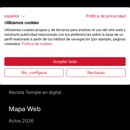
Atención al Visitante
español
Política de privacidad
Normativa y condiciones de compra
Utilizamos cookies
Utilizamos cookies propias y de terceros para analizar el uso del sitio web y
mostrarle publicidad relacionada con tus preferencias sobre la base de un
Noticias y Actualidad
perfil elaborado a partir de tus hábitos de navegación (por ejemplo, páginas
visitadas).
Política de cookies
Agenda
Aceptar todo
Da un impulso
No, configura
Rechazar
Actos2026
Revista Temple en digital
Mapa Web
Actos 2026